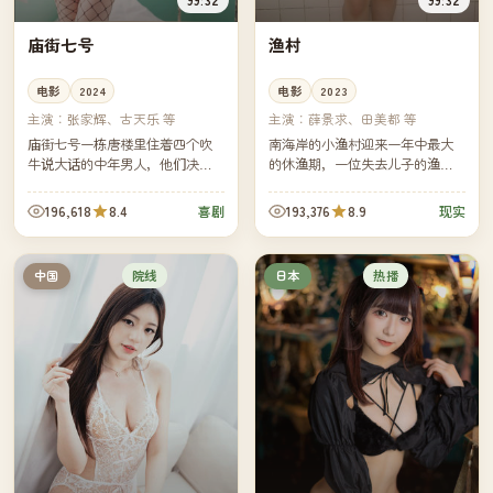
庙街七号
渔村
电影
2024
电影
2023
主演：
张家辉、古天乐 等
主演：
薛景求、田美都 等
庙街七号一栋唐楼里住着四个吹
南海岸的小渔村迎来一年中最大
牛说大话的中年男人，他们决定
的休渔期，一位失去儿子的渔船
合伙开一家不靠谱的"侦探所"。生
船长决定亲自把船开向远海。镜
意没开张几天，却真的接到了一
头跟着他穿过雾、穿过浪，也穿
196,618
8.4
193,376
8.9
喜剧
现实
桩真实的失踪案。
过他与自己迟来的、漫长的告
别。
院线
热播
中国
日本