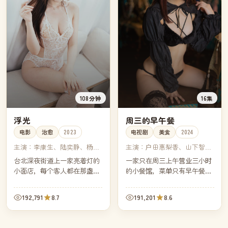
108分钟
16集
浮光
周三的早午餐
电影
治愈
2023
电视剧
美食
2024
主演：
李康生、陆奕静、杨贵
主演：
户田惠梨香、山下智
媚、苗天
久、田中泯、永山瑛太
台北深夜街道上一家亮着灯的
一家只在周三上午营业三小时
小面店，每个客人都在那盏黄
的小餐馆，菜单只有早午餐。
光下吃完了那一碗面。镜头几
每集一位客人，每位客人带着
乎没有对白，灯影里却写满了
一段无法对家人言说的心事，
192,791
8.7
191,201
8.6
城市最深的沉默。
由一道菜替他们说完。