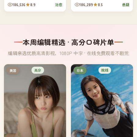
十年——同一只老门牌，看着两
名字都是过去三十年里在这栋屋
186,536
8.9
186,289
8.5
治愈
悬疑
家人各自的离散与重逢。
子前停过车的人。
本周编辑精选 · 高分口碑片单
编辑亲选优质高清影视，1080P 中字 · 在线免费观看不剧荒
高分
院线
美国
日本