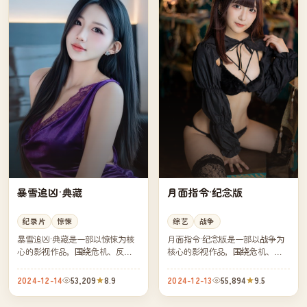
暴雪追凶·典藏
月面指令·纪念版
纪录片
惊悚
综艺
战争
暴雪追凶·典藏是一部以惊悚为核
月面指令·纪念版是一部以战争为
心的影视作品，围绕危机、反转
核心的影视作品，围绕危机、反
与人物成长展开，整体节奏紧
转与人物成长展开，整体节奏紧
凑，值得推荐观看。
凑，值得推荐观看。
2024-12-14
53,209
8.9
2024-12-13
55,894
9.5