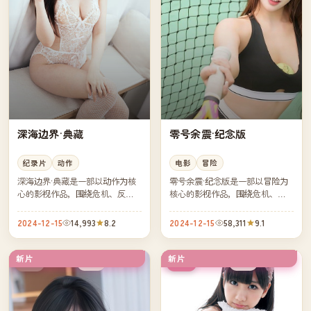
深海边界·典藏
零号余震·纪念版
纪录片
动作
电影
冒险
深海边界·典藏是一部以动作为核
零号余震·纪念版是一部以冒险为
心的影视作品，围绕危机、反转
核心的影视作品，围绕危机、反
与人物成长展开，整体节奏紧
转与人物成长展开，整体节奏紧
凑，值得推荐观看。
凑，值得推荐观看。
2024-12-15
14,993
8.2
2024-12-15
58,311
9.1
新片
新片
杜比
院线
美国
韩国