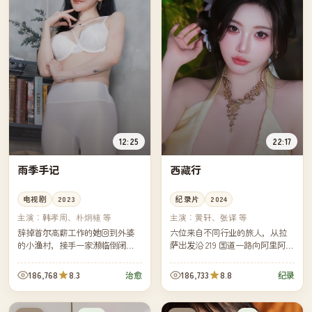
12:25
22:17
雨季手记
西藏行
电视剧
2023
纪录片
2024
主演：
韩孝周、朴炯植 等
主演：
黄轩、张译 等
辞掉首尔高薪工作的她回到外婆
六位来自不同行业的旅人，从拉
的小渔村，接手一家濒临倒闭的
萨出发沿 219 国道一路向阿里阿
旧书店。在连绵不断的雨季里，
里，他们用九十天完成一次属于
她整理外婆留下的手记，慢慢明
自己的人生中场休息。镜头沉
186,768
8.3
186,733
8.8
治愈
纪录
白：人生最贵的不是奔跑，而是
默，风景说话。
停下...