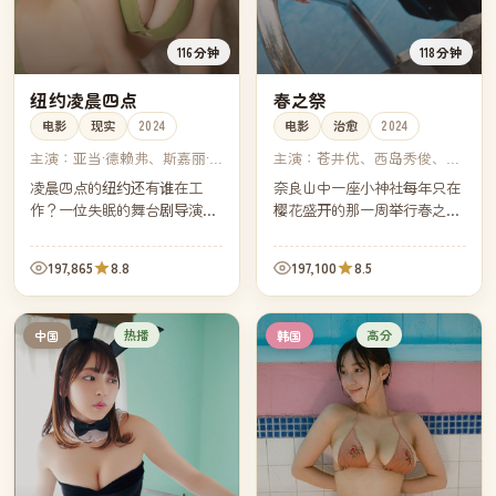
116分钟
118分钟
纽约凌晨四点
春之祭
电影
现实
2024
电影
治愈
2024
主演：
亚当·德赖弗、斯嘉丽·
主演：
苍井优、西岛秀俊、田
约翰逊、劳拉·邓恩、雷·利奥
中丽奈、永山瑛太
凌晨四点的纽约还有谁在工
奈良山中一座小神社每年只在
塔
作？一位失眠的舞台剧导演决
樱花盛开的那一周举行春之
定用一个月时间拍下答案。镜
祭。今年的祭典前一周，一个
头跟着他穿过出租车、早班面
被母亲带回家乡的小女孩，意
197,865
8.8
197,100
8.5
包房、空旷的地铁——也跟着
外卷进了祭典背后的家族纠
他走回自己空空的家。
葛。
热播
高分
中国
韩国