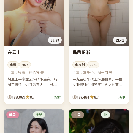
99:38
21:42
在云上
民国旧影
电影
2024
电视剧
2024
主演：
张震、桂纶镁 等
主演：
章子怡、周一围 等
阿里山一座靠云海的小民宿，每
一九三〇年代上海法租界，一位
周三接待一组特殊客人——他们
女摄影师在租界与租界之外穿
都是带着同一个人的骨灰来旅行
行，用她的相机记下了一座城市
的家属。民宿主人在最后一晚为
从盛夏滑向战火前夜的最后一
188,869
8.7
187,484
8.7
治愈
历史
每组客人煮一锅汤。
年。
完结
4K
韩国
中国