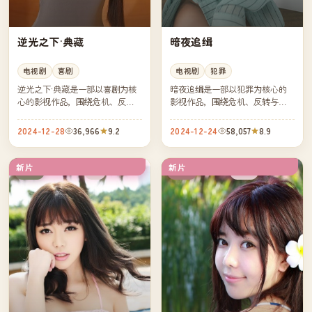
逆光之下·典藏
暗夜追缉
电视剧
喜剧
电视剧
犯罪
逆光之下·典藏是一部以喜剧为核
暗夜追缉是一部以犯罪为核心的
心的影视作品，围绕危机、反转
影视作品，围绕危机、反转与人
与人物成长展开，整体节奏紧
物成长展开，整体节奏紧凑，值
凑，值得推荐观看。
得推荐观看。
2024-12-28
36,966
9.2
2024-12-24
58,057
8.9
新片
新片
4K
院线
日本
中国