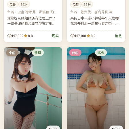
电影
2024
电影
2024
主演：
亚当·德赖弗、斯嘉丽·约翰
主演：
苍井优、西岛秀俊 等
逊 等
凌晨四点的纽约还有谁在工作？
奈良山中一座小神社每年只在樱
一位失眠的舞台剧导演决定用一
花盛开的那一周举行春之祭。今
个月时间拍下答案。镜头跟着他
年的祭典前一周，一个被母亲带
穿过出租车、早班面包房、空旷
回家乡的小女孩，意外卷进了祭
197,865
8.8
197,100
8.5
现实
治愈
的地铁——也跟着他走回自己空
典背后的家族纠葛。
空的...
热播
高分
中国
韩国
99:32
99:32