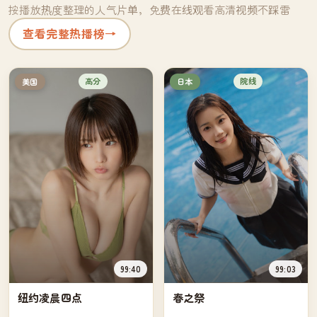
按播放热度整理的人气片单，免费在线观看高清视频不踩雷
查看完整热播榜
→
高分
院线
美国
日本
99:40
99:03
纽约凌晨四点
春之祭