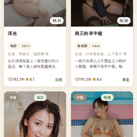
99:21
16:38
浮光
周三的早午餐
电影
2023
电视剧
2024
主演：
李康生、陆奕静 等
主演：
户田惠梨香、山下智久 等
台北深夜街道上一家亮着灯的小
一家只在周三上午营业三小时的
面店，每个客人都在那盏黄光下
小餐馆，菜单只有早午餐。每集
吃完了那一碗面。镜头几乎没有
一位客人，每位客人带着一段无
对白，灯影里却写满了城市最深
法对家人言说的心事，由一道菜
192,791
8.7
191,201
8.6
治愈
美食
的沉默。
替他们说完。
高分
热播
中国
中国