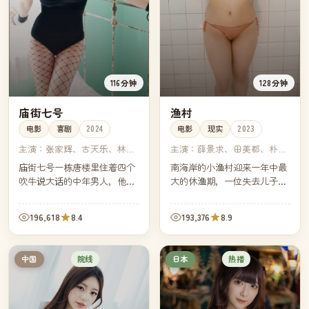
116分钟
128分钟
庙街七号
渔村
电影
喜剧
2024
电影
现实
2023
主演：
张家辉、古天乐、林家
主演：
薛景求、田美都、朴海
栋、黄子华
日、黄正民
庙街七号一栋唐楼里住着四个
南海岸的小渔村迎来一年中最
吹牛说大话的中年男人，他们
大的休渔期，一位失去儿子的
决定合伙开一家不靠谱的"侦探
渔船船长决定亲自把船开向远
所"。生意没开张几天，却真的
海。镜头跟着他穿过雾、穿过
196,618
8.4
193,376
8.9
接到了一桩真实的失踪案。
浪，也穿过他与自己迟来的、
漫长的告别。
院线
热播
中国
日本