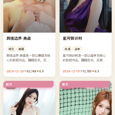
异境边界·典藏
星河倒计时
综艺
悬疑
动漫
战争
异境边界·典藏是一部以悬疑为核
星河倒计时是一部以战争为核心
心的影视作品，围绕危机、反转
的影视作品，围绕危机、反转与
与人物成长展开，整体节奏紧
人物成长展开，整体节奏紧凑，
凑，值得推荐观看。
值得推荐观看。
2024-12-20
63,748
6.9
2024-12-19
13,780
6.9
新片
新片
院线
杜比
美国
韩国