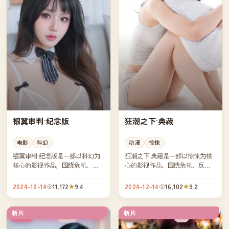
银翼审判·纪念版
狂潮之下·典藏
电影
科幻
动漫
惊悚
银翼审判·纪念版是一部以科幻为
狂潮之下·典藏是一部以惊悚为核
核心的影视作品，围绕危机、反
心的影视作品，围绕危机、反转
转与人物成长展开，整体节奏紧
与人物成长展开，整体节奏紧
凑，值得推荐观看。
凑，值得推荐观看。
2024-12-14
11,172
9.4
2024-12-14
16,102
9.2
新片
新片
院线
4K
韩国
英国