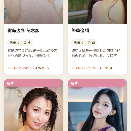
雾岛边界·纪念版
终局追缉
纪录片
动漫
纪录片
科幻
雾岛边界·纪念版是一部以动漫为
终局追缉是一部以科幻为核心的
核心的影视作品，围绕危机、反
影视作品，围绕危机、反转与人
转与人物成长展开，整体节奏紧
物成长展开，整体节奏紧凑，值
凑，值得推荐观看。
得推荐观看。
2024-12-24
55,476
8.5
2024-12-22
70,779
7.4
新片
新片
完结
高分
日本
英国