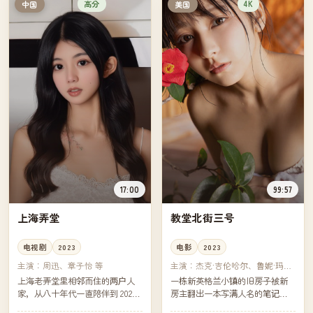
高分
4K
中国
美国
17:00
99:57
上海弄堂
教堂北街三号
电视剧
2023
电影
2023
主演：
周迅、章子怡 等
主演：
杰克·吉伦哈尔、鲁妮·玛拉
等
上海老弄堂里相邻而住的两户人
一栋新英格兰小镇的旧房子被新
家，从八十年代一直陪伴到 2020
房主翻出一本写满人名的笔记
年代。剧集分为四段，每段相隔
本。镇上的图书管理员说，那些